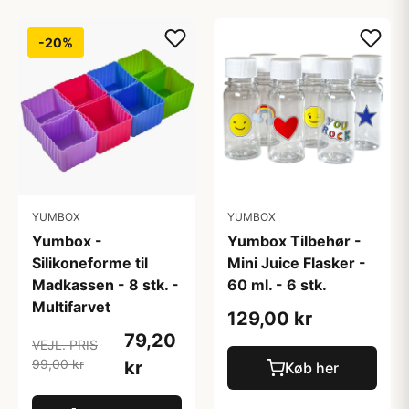
-20%
YUMBOX
YUMBOX
Yumbox -
Yumbox Tilbehør -
Silikoneforme til
Mini Juice Flasker -
Madkassen - 8 stk. -
60 ml. - 6 stk.
Multifarvet
129,00 kr
79,20
VEJL. PRIS
99,00 kr
kr
Køb her