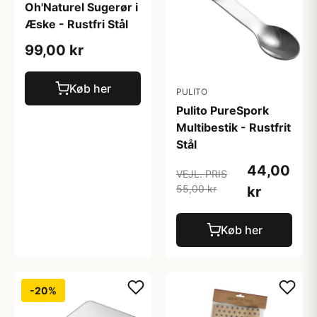
Oh'Naturel Sugerør i
Æske - Rustfri Stål
99,00 kr
Køb her
PULITO
Pulito PureSpork
Multibestik - Rustfrit
Stål
44,00
VEJL. PRIS
55,00 kr
kr
Køb her
-20%