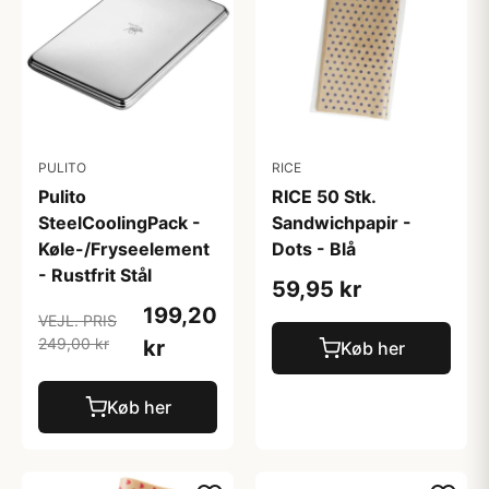
PULITO
RICE
Pulito
RICE 50 Stk.
SteelCoolingPack -
Sandwichpapir -
Køle-/Fryseelement
Dots - Blå
- Rustfrit Stål
59,95 kr
199,20
VEJL. PRIS
249,00 kr
kr
Køb her
Køb her