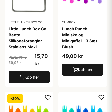
LITTLE LUNCH BOX CO.
YUMBOX
Little Lunch Box Co.
Lunch Punch
Bento
Miniske og
Silikoneforsegler -
Minigaffel - 3 Sæt -
Stainless Maxi
Blush
15,70
49,00 kr
VEJL. PRIS
59,95 kr
kr
Køb her
Køb her
-20%