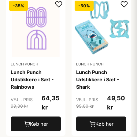
-35%
-50%
LUNCH PUNCH
LUNCH PUNCH
Lunch Punch
Lunch Punch
Udstikkere i Sæt -
Udstikkere i Sæt -
Rainbows
Shark
64,35
49,50
VEJL. PRIS
VEJL. PRIS
99,00 kr
99,00 kr
kr
kr
Køb her
Køb her