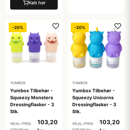
Køb her
-20%
-20%
YUMBOX
YUMBOX
Yumbox Tilbehør -
Yumbox Tilbehør -
Squeezy Monsters
Squeezy Unicorns
Dressingflasker - 3
Dressingflasker - 3
Stk.
Stk.
103,20
103,20
VEJL. PRIS
VEJL. PRIS
129,00 kr
129,00 kr