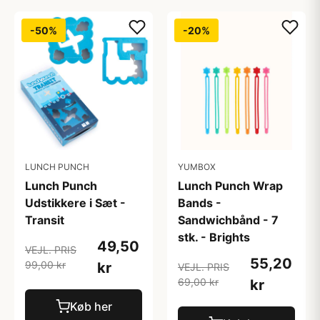
-50%
-20%
LUNCH PUNCH
YUMBOX
Lunch Punch
Lunch Punch Wrap
Udstikkere i Sæt -
Bands -
Transit
Sandwichbånd - 7
stk. - Brights
49,50
VEJL. PRIS
55,20
99,00 kr
kr
VEJL. PRIS
69,00 kr
kr
Køb her