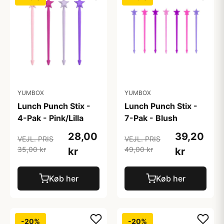
YUMBOX
YUMBOX
Lunch Punch Stix -
Lunch Punch Stix -
4-Pak - Pink/Lilla
7-Pak - Blush
28,00
39,20
VEJL. PRIS
VEJL. PRIS
35,00 kr
49,00 kr
kr
kr
Køb her
Køb her
-20%
-20%