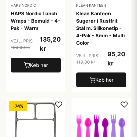
HAPS NORDIC
KLEAN KANTEEN
HAPS Nordic Lunch
Klean Kanteen
Wraps - Bomuld - 4-
Sugerør i Rustfrit
Pak - Warm
Stål m. Silikonetip -
4-Pak - 8mm - Multi
135,20
VEJL. PRIS
Color
169,00 kr
kr
95,20
VEJL. PRIS
119,00 kr
kr
Køb her
Køb her
-74%