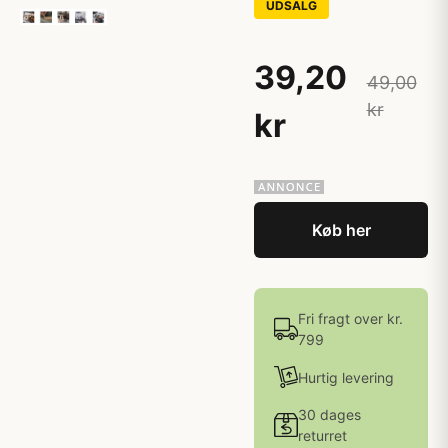
UDSALG
39,20
49,00
kr
kr
Køb her
Fri fragt over kr.
799
Hurtig levering
30 dages
returret