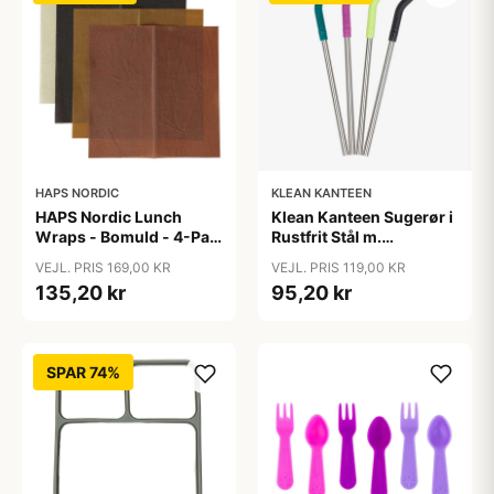
HAPS NORDIC
KLEAN KANTEEN
HAPS Nordic Lunch
Klean Kanteen Sugerør i
Wraps - Bomuld - 4-Pak
Rustfrit Stål m.
- Warm
Silikonetip - 4-Pak -
VEJL. PRIS 169,00 KR
VEJL. PRIS 119,00 KR
8mm - Multi Color
135,20 kr
95,20 kr
SPAR 74%