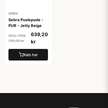
SEBRA
Sebra Puslepude -
PUR - Jetty Beige
639,20
VEJL. PRIS
799,00 kr
kr
Køb her