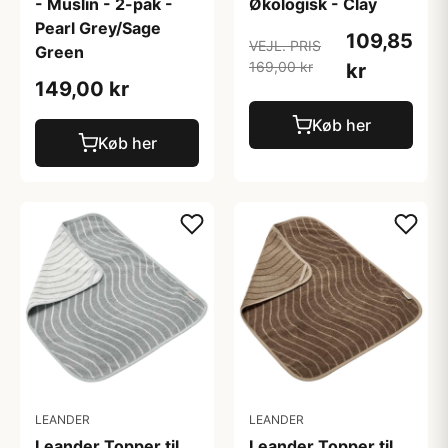
- Muslin - 2-pak -
Økologisk - Clay
Pearl Grey/Sage
109,85
VEJL. PRIS
Green
169,00 kr
kr
149,00 kr
Køb her
Køb her
LEANDER
LEANDER
Leander Topper til
Leander Topper til