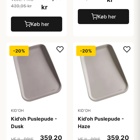
439,95 kr
kr
Køb her
Køb her
-20%
-20%
KID'OH
KID'OH
Kid'oh Puslepude -
Kid'oh Puslepude -
Dusk
Haze
359,20
359,20
VEJL. PRIS
VEJL. PRIS