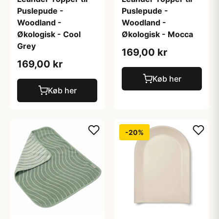
Puslepude -
Puslepude -
Woodland -
Woodland -
Økologisk - Cool
Økologisk - Mocca
Grey
169,00 kr
169,00 kr
Køb her
Køb her
-20%