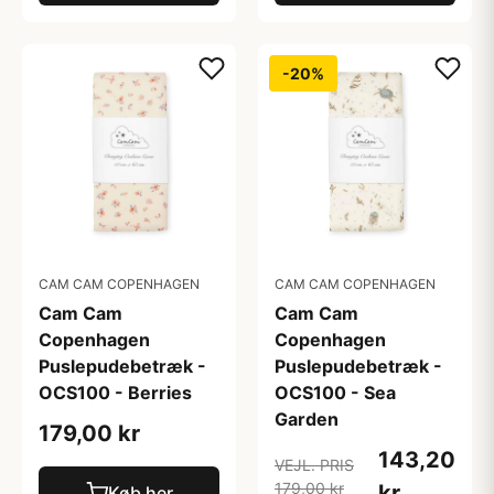
-20%
CAM CAM COPENHAGEN
CAM CAM COPENHAGEN
Cam Cam
Cam Cam
Copenhagen
Copenhagen
Puslepudebetræk -
Puslepudebetræk -
OCS100 - Berries
OCS100 - Sea
Garden
179,00 kr
143,20
VEJL. PRIS
179,00 kr
kr
Køb her