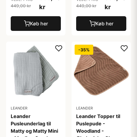
449,00 kr
449,00 kr
kr
kr
Køb her
Køb her
-35%
LEANDER
LEANDER
Leander
Leander Topper til
Pusleunderlag til
Puslepude -
Matty og Matty Mini
Woodland -