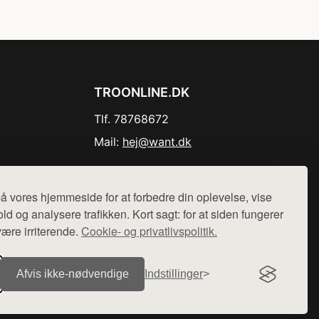
TROONLINE.DK
Tlf. 78768672
Mail:
hej@want.dk
Cookie- og privatlivspolitik
å vores hjemmeside for at forbedre din oplevelse, vise
ld og analysere trafikken. Kort sagt: for at siden fungerer
være irriterende.
Cookie- og privatlivspolitik.
r sælges ikke varer fra denne side - vi henviser til de shops,
Afvis ikke‑nødvendige
Indstillinger