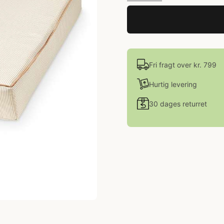
Fri fragt over kr. 799
Hurtig levering
30 dages returret