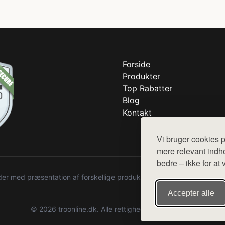
Forside
Produkter
Top Rabatter
Blog
Kontakt
Vi bruger cookies p
mere relevant indho
bedre – ikke for at 
r med præsentation af forskellige produkter fra diverse webshops. De
Accepter alle
© 2026 troonline.dk. Alle rettigheder forbeholdes.