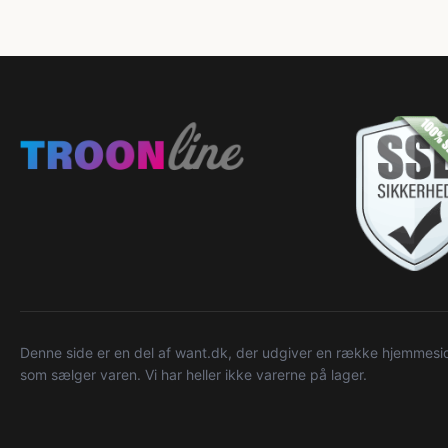
Denne side er en del af want.dk, der udgiver en række hjemmeside
som sælger varen. Vi har heller ikke varerne på lager.