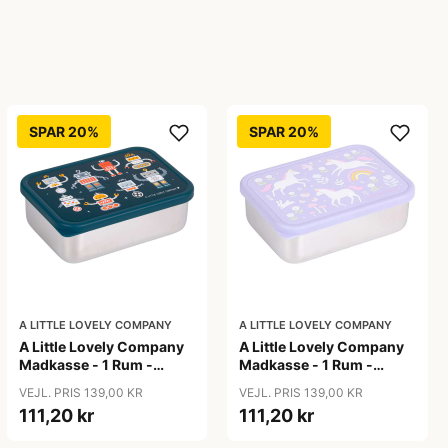
SPAR 20%
SPAR 20%
A LITTLE LOVELY COMPANY
A LITTLE LOVELY COMPANY
A Little Lovely Company
A Little Lovely Company
Madkasse - 1 Rum -
Madkasse - 1 Rum -
Rustfri Stål m. PP Låg -
Rustfri Stål m. PP Låg -
VEJL. PRIS 139,00 KR
VEJL. PRIS 139,00 KR
Robots
Unicorn Dreams
111,20 kr
111,20 kr