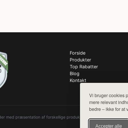
Forside
Produkter
Top Rabatter
Blog
Kontakt
Vi bruger cookies p
mere relevant indho
bedre – ikke for at 
r med præsentation af forskellige produkter fra diverse webshops. De
Accepter alle