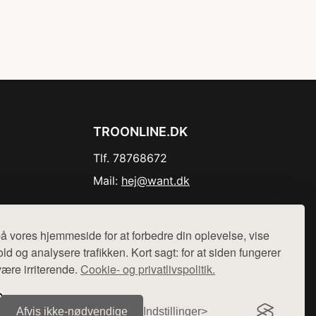
TROONLINE.DK
Tlf. 78768672
Mail:
hej@want.dk
Cookie- og privatlivspolitik
å vores hjemmeside for at forbedre din oplevelse, vise
ld og analysere trafikken. Kort sagt: for at siden fungerer
være irriterende.
Cookie- og privatlivspolitik.
r sælges ikke varer fra denne side - vi henviser til de shops,
Afvis ikke‑nødvendige
Indstillinger