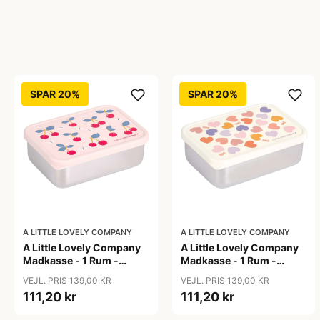
SPAR 20%
SPAR 20%
A LITTLE LOVELY COMPANY
A LITTLE LOVELY COMPANY
A Little Lovely Company
A Little Lovely Company
Madkasse - 1 Rum -
Madkasse - 1 Rum -
Rustfri Stål m. PP Låg -
Rustfri Stål m. PP Låg -
VEJL. PRIS 139,00 KR
VEJL. PRIS 139,00 KR
Cherries
Hearts
111,20 kr
111,20 kr