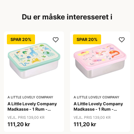
Du er måske interesseret i
SPAR 20%
SPAR 20%
A LITTLE LOVELY COMPANY
A LITTLE LOVELY COMPANY
A Little Lovely Company
A Little Lovely Company
Madkasse - 1 Rum -
Madkasse - 1 Rum -
Rustfri Stål m. PP Låg -
Rustfri Stål m. PP Låg -
VEJL. PRIS 139,00 KR
VEJL. PRIS 139,00 KR
Jungle
Princesses
111,20 kr
111,20 kr