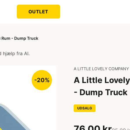
OUTLET
3 Rum - Dump Truck
 hjælp fra AI.
A LITTLE LOVELY COMPANY
A Little Lov
-20%
- Dump Truck
UDSALG
76,00 kr