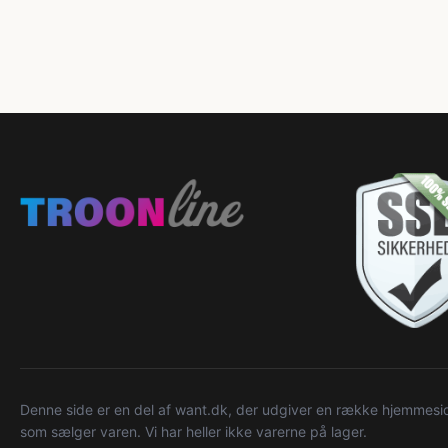
Denne side er en del af want.dk, der udgiver en række hjemmeside
som sælger varen. Vi har heller ikke varerne på lager.