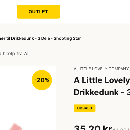
OUTLET
ør til Drikkedunk - 3 Dele - Shooting Star
 hjælp fra AI.
A LITTLE LOVELY COMPANY
A Little Lovel
-20%
Drikkedunk - 3
UDSALG
35,20 kr