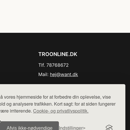
TROONLINE.DK
Tlf. 78768672
Mail:
hej@want.dk
Cookie- og privatlivspolitik
å vores hjemmeside for at forbedre din oplevelse, vise
ld og analysere trafikken. Kort sagt: for at siden fungerer
være irriterende.
Cookie- og privatlivspolitik.
r sælges ikke varer fra denne side - vi henviser til de shops,
Afvis ikke‑nødvendige
Indstillinger