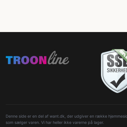
Denne side er en del af want.dk, der udgiver en række hjemmeside
som sælger varen. Vi har heller ikke varerne på lager.