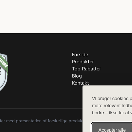
Forside
Produkter
Top Rabatter
Blog
Kontakt
Vi bruger cookies p
mere relevant indho
bedre – ikke for at 
r med præsentation af forskellige produkter fra diverse webshops. De
Accepter alle