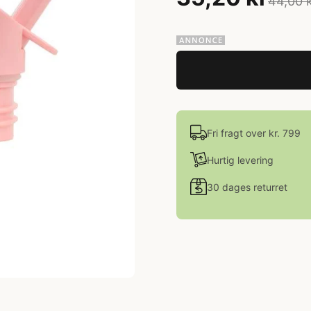
44,00 
Fri fragt over kr. 799
Hurtig levering
30 dages returret