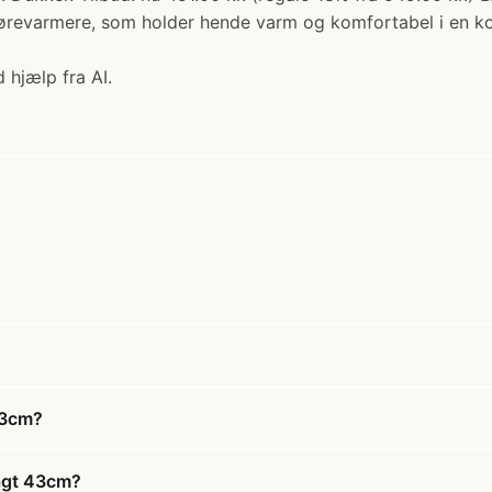
g ørevarmere, som holder hende varm og komfortabel i en ko
 hjælp fra AI.
43cm?
agt 43cm?