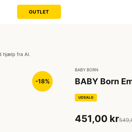
OUTLET
 hjælp fra AI.
BABY BORN
BABY Born Em
-18%
UDSALG
451,00 kr
549,