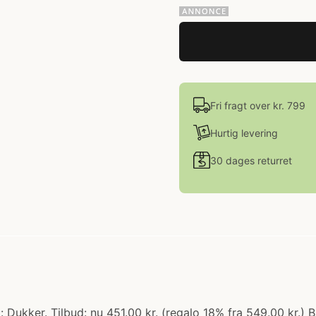
Fri fragt over kr. 799
Hurtig levering
30 dages returret
kker. Tilbud: nu 451.00 kr. (regalo 18% fra 549.00 kr.) BAB