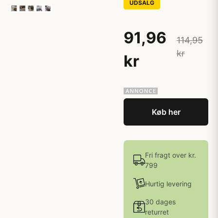
UDSALG
91,96
114,95
kr
kr
Køb her
Fri fragt over kr.
799
Hurtig levering
30 dages
returret