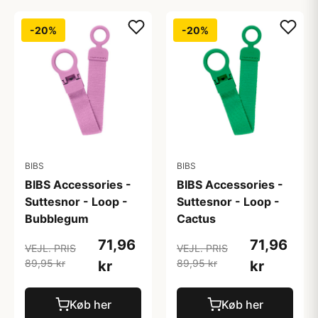
-20%
-20%
BIBS
BIBS
BIBS Accessories -
BIBS Accessories -
Suttesnor - Loop -
Suttesnor - Loop -
Bubblegum
Cactus
71,96
71,96
VEJL. PRIS
VEJL. PRIS
89,95 kr
89,95 kr
kr
kr
Køb her
Køb her