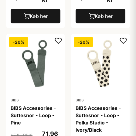
Køb her
Køb her
-20%
-20%
BIBS
BIBS
BIBS Accessories -
BIBS Accessories -
Suttesnor - Loop -
Suttesnor - Loop -
Pine
Polka Studio -
Ivory/Black
71,96
VEJL. PRIS