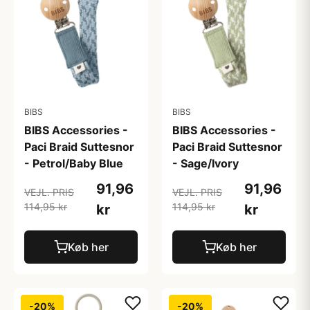
BIBS
BIBS
BIBS Accessories -
BIBS Accessories -
Paci Braid Suttesnor
Paci Braid Suttesnor
- Petrol/Baby Blue
- Sage/Ivory
91,96
91,96
VEJL. PRIS
VEJL. PRIS
114,95 kr
114,95 kr
kr
kr
Køb her
Køb her
-20%
-20%