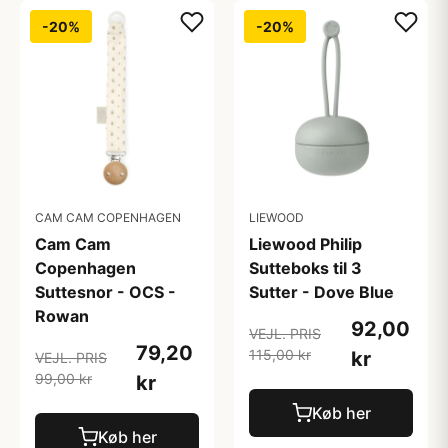
-20%
-20%
CAM CAM COPENHAGEN
LIEWOOD
Cam Cam
Liewood Philip
Copenhagen
Sutteboks til 3
Suttesnor - OCS -
Sutter - Dove Blue
Rowan
92,00
VEJL. PRIS
79,20
115,00 kr
kr
VEJL. PRIS
99,00 kr
kr
Køb her
Køb her