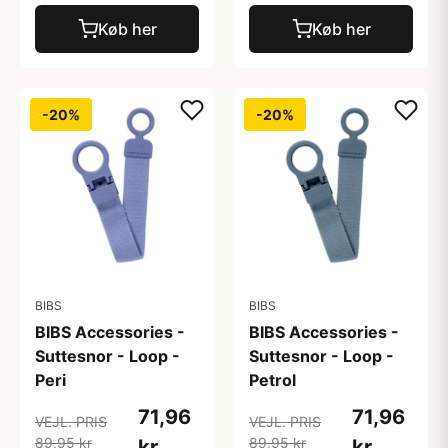
Køb her
Køb her
-20%
-20%
BIBS
BIBS
BIBS Accessories -
BIBS Accessories -
Suttesnor - Loop -
Suttesnor - Loop -
Peri
Petrol
71,96
71,96
VEJL. PRIS
VEJL. PRIS
89,95 kr
89,95 kr
kr
kr