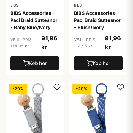
BIBS
BIBS
BIBS Accessories -
BIBS Accessories -
Paci Braid Suttesnor
Paci Braid Suttesnor
- Baby Blue/Ivory
- Blush/Ivory
91,96
91,96
VEJL. PRIS
VEJL. PRIS
114,95 kr
114,95 kr
kr
kr
Køb her
Køb her
-20%
-20%