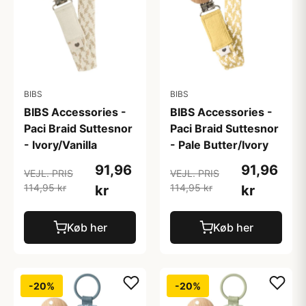
BIBS
BIBS
BIBS Accessories -
BIBS Accessories -
Paci Braid Suttesnor
Paci Braid Suttesnor
- Ivory/Vanilla
- Pale Butter/Ivory
91,96
91,96
VEJL. PRIS
VEJL. PRIS
114,95 kr
114,95 kr
kr
kr
Køb her
Køb her
-20%
-20%