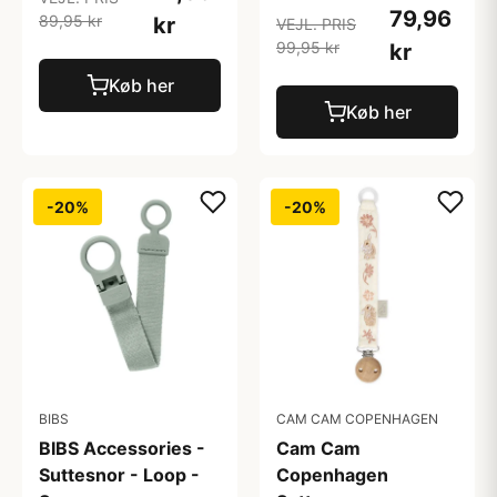
79,96
89,95 kr
kr
VEJL. PRIS
99,95 kr
kr
Køb her
Køb her
-20%
-20%
BIBS
CAM CAM COPENHAGEN
BIBS Accessories -
Cam Cam
Suttesnor - Loop -
Copenhagen