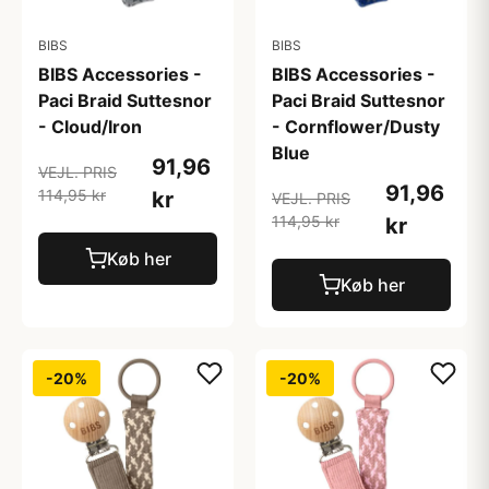
BIBS
BIBS
BIBS Accessories -
BIBS Accessories -
Paci Braid Suttesnor
Paci Braid Suttesnor
- Cloud/Iron
- Cornflower/Dusty
Blue
91,96
VEJL. PRIS
91,96
114,95 kr
kr
VEJL. PRIS
114,95 kr
kr
Køb her
Køb her
-20%
-20%