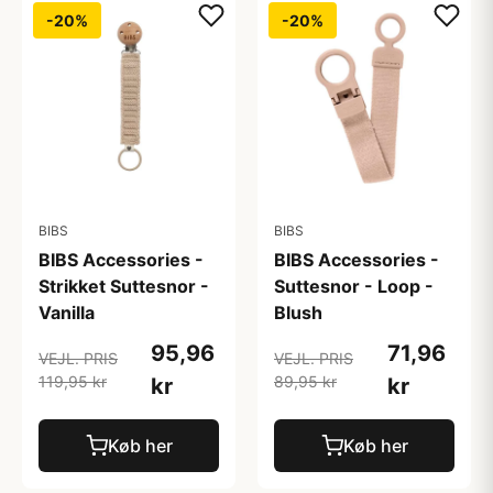
-20%
-20%
BIBS
BIBS
BIBS Accessories -
BIBS Accessories -
Strikket Suttesnor -
Suttesnor - Loop -
Vanilla
Blush
95,96
71,96
VEJL. PRIS
VEJL. PRIS
119,95 kr
89,95 kr
kr
kr
Køb her
Køb her