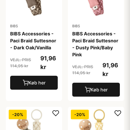
BIBS
BIBS
BIBS Accessories -
BIBS Accessories -
Paci Braid Suttesnor
Paci Braid Suttesnor
- Dark Oak/Vanilla
- Dusty Pink/Baby
Pink
91,96
VEJL. PRIS
91,96
114,95 kr
kr
VEJL. PRIS
114,95 kr
kr
Køb her
Køb her
-20%
-20%