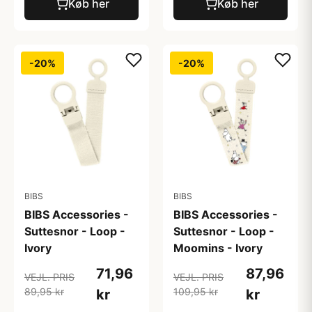
Køb her
Køb her
-20%
-20%
BIBS
BIBS
BIBS Accessories -
BIBS Accessories -
Suttesnor - Loop -
Suttesnor - Loop -
Ivory
Moomins - Ivory
71,96
87,96
VEJL. PRIS
VEJL. PRIS
89,95 kr
109,95 kr
kr
kr