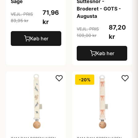
Sage
Suttesnor -
Broderet - GOTS -
71,96
VEJL. PRIS
Augusta
89,95 kr
kr
87,20
VEJL. PRIS
109,00 kr
kr
Køb her
Køb her
-20%