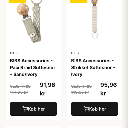
BIBS
BIBS
BIBS Accessories -
BIBS Accessories -
Paci Braid Suttesnor
Strikket Suttesnor -
- Sand/Ivory
Ivory
91,96
95,96
VEJL. PRIS
VEJL. PRIS
114,95 kr
119,95 kr
kr
kr
Køb her
Køb her