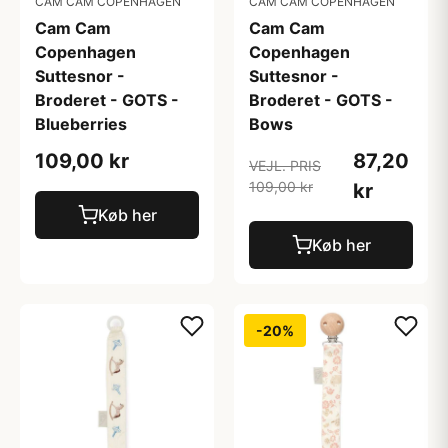
CAM CAM COPENHAGEN
CAM CAM COPENHAGEN
Cam Cam
Cam Cam
Copenhagen
Copenhagen
Suttesnor -
Suttesnor -
Broderet - GOTS -
Broderet - GOTS -
Blueberries
Bows
109,00 kr
87,20
VEJL. PRIS
109,00 kr
kr
Køb her
Køb her
-20%