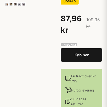
UDSALG
87,96
109,95
kr
kr
Køb her
Fri fragt over kr.
799
Hurtig levering
30 dages
returret