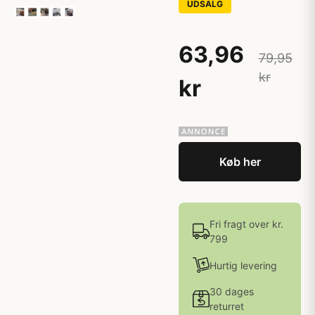
UDSALG
63,96
79,95
kr
kr
Køb her
Fri fragt over kr.
799
Hurtig levering
30 dages
returret