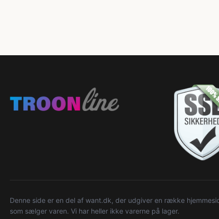
Denne side er en del af want.dk, der udgiver en række hjemmeside
som sælger varen. Vi har heller ikke varerne på lager.