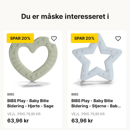
Du er måske interesseret i
SPAR 20%
SPAR 20%
BIBS
BIBS
BIBS Play - Baby Bitie
BIBS Play - Baby Bitie
Bidering - Hjerte - Sage
Bidering - Stjerne - Baby
Blue
VEJL. PRIS 79,95 KR
VEJL. PRIS 79,95 KR
63,96 kr
63,96 kr