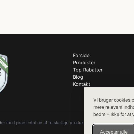
Forside
Produkter
Top Rabatter
Blog
Kontakt
Vi bruger cookies p
mere relevant indho
bedre – ikke for at 
r med præsentation af forskellige produkter fra diverse webshops. De
Accepter alle