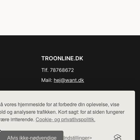
TROONLINE.DK
Tlf. 78768672
Mail:
hej@want.dk
Cookie- og privatlivspolitik
å vores hjemmeside for at forbedre din oplevelse, vise
ld og analysere trafikken. Kort sagt: for at siden fungerer
være irriterende.
Cookie- og privatlivspolitik.
r sælges ikke varer fra denne side - vi henviser til de shops,
Afvis ikke‑nødvendige
Indstillinger