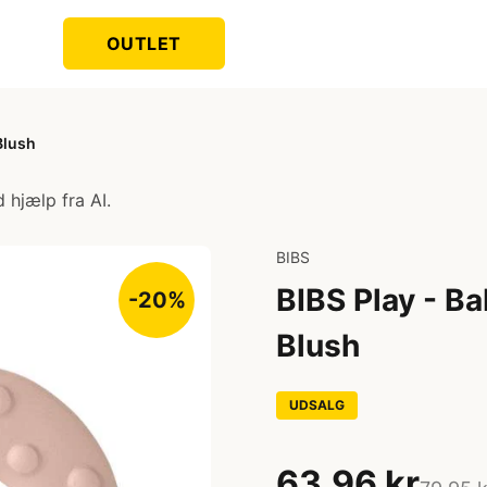
OUTLET
 Blush
 hjælp fra AI.
BIBS
BIBS Play - Ba
-20%
Blush
UDSALG
63,96 kr