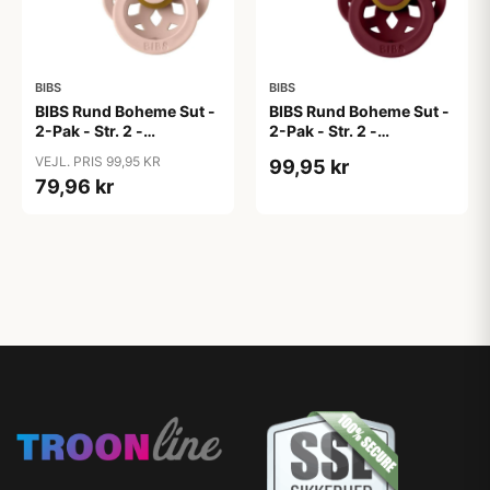
BIBS
BIBS
BIBS Rund Boheme Sut -
BIBS Rund Boheme Sut -
2-Pak - Str. 2 -
2-Pak - Str. 2 -
Naturgummi - Dark
Naturgummi - Dusty
VEJL. PRIS 99,95 KR
99,95 kr
Oak/Blush
Pink/Elderberry
79,96 kr