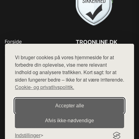
Forside
TROONLINE.DK
Produkter
Tlf. 78768672
Top Rabatter
Vi bruger cookies på vores hjemmeside for at
Mail:
hej@want.dk
Blog
forbedre din oplevelse, vise mere relevant
Kontakt
indhold og analysere trafikken. Kort sagt: for at
Cookie- og privatlivspolitik
siden fungerer bedre – ikke for at være irriterende.
Cookie- og privatlivspolitik.
Denne side er en del af want.dk, der udgiver en række
Accepter alle
hjemmesider med præsentation af forskellige produkter fra
diverse webshops. Der sælges ikke varer fra denne side - vi
Afvis ikke‑nødvendige
henviser til de shops, som sælger varen. Vi har heller ikke
varerne på lager.
Indstillinger