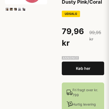
Dusty Pink/Coral
UDSALG
79,96
99,95
kr
kr
Køb her
Fri fragt over kr.
799
Hurtig levering