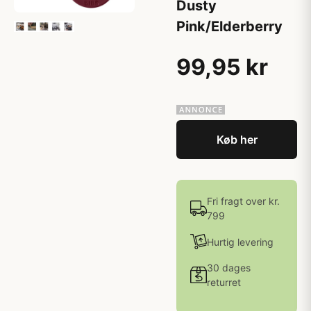
Dusty
Pink/Elderberry
99,95 kr
Køb her
Fri fragt over kr.
799
Hurtig levering
30 dages
returret