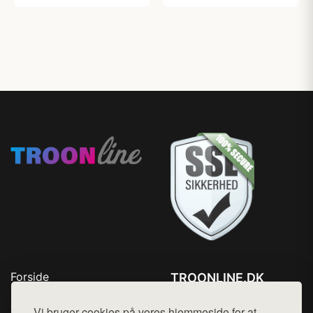
Forside
TROONLINE.DK
Produkter
Tlf. 78768672
Top Rabatter
Vi bruger cookies på vores hjemmeside for at