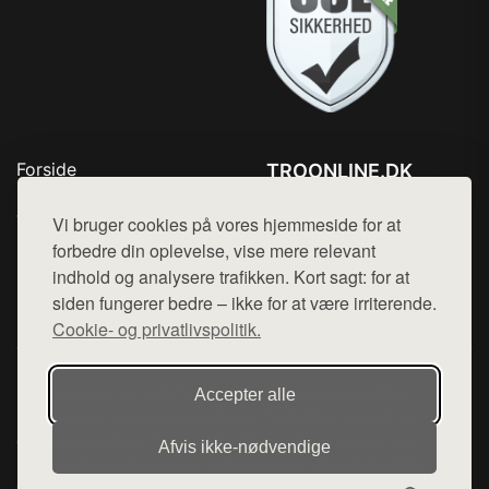
Forside
TROONLINE.DK
Produkter
Tlf. 78768672
Top Rabatter
Vi bruger cookies på vores hjemmeside for at
Mail:
hej@want.dk
Blog
forbedre din oplevelse, vise mere relevant
Kontakt
indhold og analysere trafikken. Kort sagt: for at
Cookie- og privatlivspolitik
siden fungerer bedre – ikke for at være irriterende.
Cookie- og privatlivspolitik.
Denne side er en del af want.dk, der udgiver en række
Accepter alle
hjemmesider med præsentation af forskellige produkter fra
diverse webshops. Der sælges ikke varer fra denne side - vi
Afvis ikke‑nødvendige
henviser til de shops, som sælger varen. Vi har heller ikke
varerne på lager.