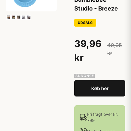
Studio - Breeze
UDSALG
39,96
49,95
kr
kr
Køb her
Fri fragt over kr.
799