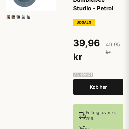
Studio - Petrol
UDSALG
39,96
49,95
kr
kr
Køb her
Fri fragt over kr.
799