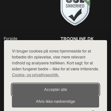
Forside
TROONLINE.DK
Produkter
Tlf. 78768672
Top Rabatter
Vi bruger cookies på vores hjemmeside for at
Mail:
hej@want.dk
Blog
forbedre din oplevelse, vise mere relevant
Kontakt
indhold og analysere trafikken. Kort sagt: for at
Cookie- og privatlivspolitik
siden fungerer bedre – ikke for at være irriterende.
Cookie- og privatlivspolitik.
Denne side er en del af want.dk, der udgiver en række
Accepter alle
hjemmesider med præsentation af forskellige produkter fra
diverse webshops. Der sælges ikke varer fra denne side - vi
Afvis ikke‑nødvendige
henviser til de shops, som sælger varen. Vi har heller ikke
varerne på lager.