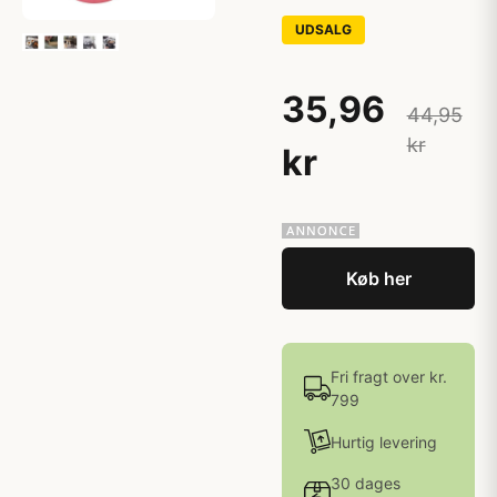
UDSALG
35,96
44,95
kr
kr
Køb her
Fri fragt over kr.
799
Hurtig levering
30 dages