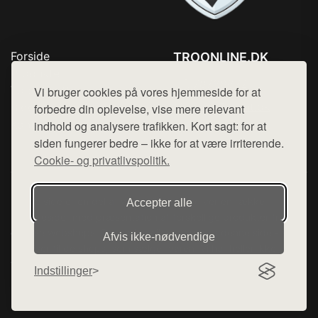
Forside
TROONLINE.DK
Produkter
Tlf. 78768672
Top Rabatter
Vi bruger cookies på vores hjemmeside for at
Mail:
hej@want.dk
Blog
forbedre din oplevelse, vise mere relevant
Kontakt
indhold og analysere trafikken. Kort sagt: for at
Cookie- og privatlivspolitik
siden fungerer bedre – ikke for at være irriterende.
Cookie- og privatlivspolitik.
Denne side er en del af want.dk, der udgiver en række
Accepter alle
hjemmesider med præsentation af forskellige produkter fra
diverse webshops. Der sælges ikke varer fra denne side - vi
Afvis ikke‑nødvendige
henviser til de shops, som sælger varen. Vi har heller ikke
varerne på lager.
Indstillinger
© 2026 troonline.dk. Alle rettigheder forbeholdes.