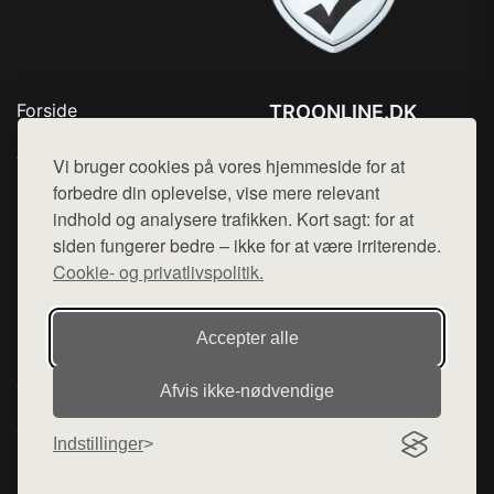
Forside
TROONLINE.DK
Produkter
Tlf. 78768672
Top Rabatter
Vi bruger cookies på vores hjemmeside for at
Mail:
hej@want.dk
Blog
forbedre din oplevelse, vise mere relevant
Kontakt
indhold og analysere trafikken. Kort sagt: for at
Cookie- og privatlivspolitik
siden fungerer bedre – ikke for at være irriterende.
Cookie- og privatlivspolitik.
Denne side er en del af want.dk, der udgiver en række
Accepter alle
hjemmesider med præsentation af forskellige produkter fra
diverse webshops. Der sælges ikke varer fra denne side - vi
Afvis ikke‑nødvendige
henviser til de shops, som sælger varen. Vi har heller ikke
varerne på lager.
Indstillinger
© 2026 troonline.dk. Alle rettigheder forbeholdes.