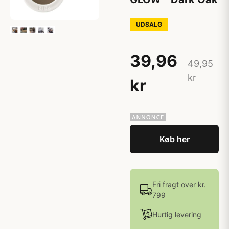
UDSALG
39,96
49,95
kr
kr
Køb her
Fri fragt over kr.
799
Hurtig levering