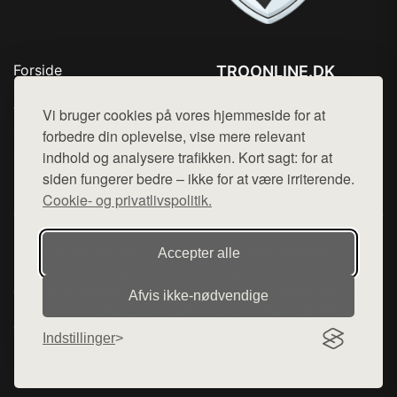
Forside
TROONLINE.DK
Produkter
Tlf. 78768672
Top Rabatter
Vi bruger cookies på vores hjemmeside for at
Mail:
hej@want.dk
Blog
forbedre din oplevelse, vise mere relevant
Kontakt
indhold og analysere trafikken. Kort sagt: for at
Cookie- og privatlivspolitik
siden fungerer bedre – ikke for at være irriterende.
Cookie- og privatlivspolitik.
Denne side er en del af want.dk, der udgiver en række
Accepter alle
hjemmesider med præsentation af forskellige produkter fra
diverse webshops. Der sælges ikke varer fra denne side - vi
Afvis ikke‑nødvendige
henviser til de shops, som sælger varen. Vi har heller ikke
varerne på lager.
Indstillinger
© 2026 troonline.dk. Alle rettigheder forbeholdes.