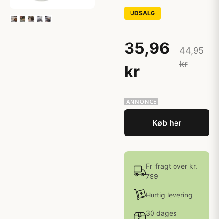
UDSALG
35,96
44,95
kr
kr
Køb her
Fri fragt over kr.
799
Hurtig levering
30 dages