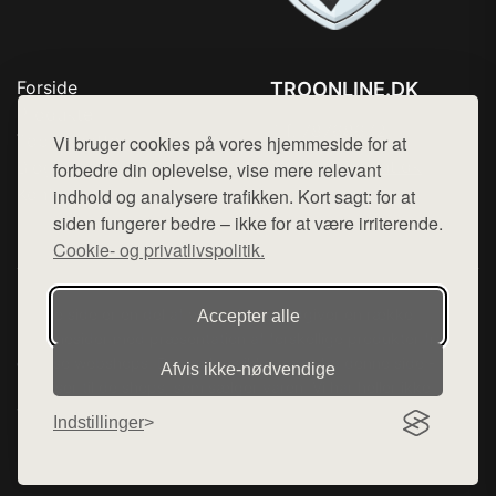
Forside
TROONLINE.DK
Produkter
Tlf. 78768672
Top Rabatter
Vi bruger cookies på vores hjemmeside for at
Mail:
hej@want.dk
Blog
forbedre din oplevelse, vise mere relevant
Kontakt
indhold og analysere trafikken. Kort sagt: for at
Cookie- og privatlivspolitik
siden fungerer bedre – ikke for at være irriterende.
Cookie- og privatlivspolitik.
Denne side er en del af want.dk, der udgiver en række
Accepter alle
hjemmesider med præsentation af forskellige produkter fra
diverse webshops. Der sælges ikke varer fra denne side - vi
Afvis ikke‑nødvendige
henviser til de shops, som sælger varen. Vi har heller ikke
varerne på lager.
Indstillinger
© 2026 troonline.dk. Alle rettigheder forbeholdes.