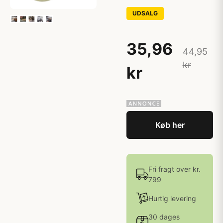
UDSALG
35,96
44,95
kr
kr
Køb her
Fri fragt over kr.
799
Hurtig levering
30 dages