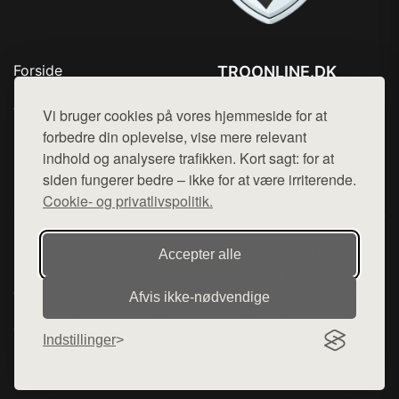
Forside
TROONLINE.DK
Produkter
Tlf. 78768672
Top Rabatter
Vi bruger cookies på vores hjemmeside for at
Mail:
hej@want.dk
Blog
forbedre din oplevelse, vise mere relevant
Kontakt
indhold og analysere trafikken. Kort sagt: for at
Cookie- og privatlivspolitik
siden fungerer bedre – ikke for at være irriterende.
Cookie- og privatlivspolitik.
Denne side er en del af want.dk, der udgiver en række
Accepter alle
hjemmesider med præsentation af forskellige produkter fra
diverse webshops. Der sælges ikke varer fra denne side - vi
Afvis ikke‑nødvendige
henviser til de shops, som sælger varen. Vi har heller ikke
varerne på lager.
Indstillinger
© 2026 troonline.dk. Alle rettigheder forbeholdes.