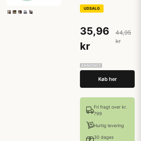
UDSALG
35,96
44,95
kr
kr
Køb her
Fri fragt over kr.
799
Hurtig levering
30 dages