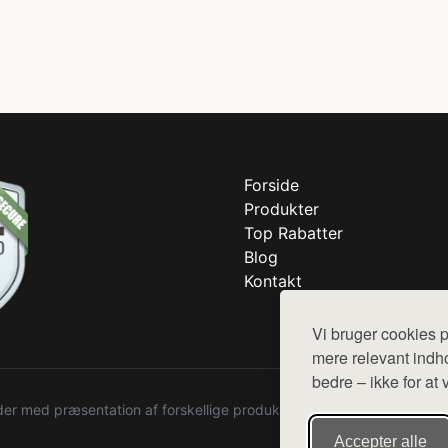
Forside
Produkter
Top Rabatter
Blog
Kontakt
Vi bruger cookies p
mere relevant indho
bedre – ikke for at 
r med præsentation af forskellige produkter fra diverse webshops. De
Accepter alle