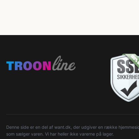
Denne side er en del af want.dk, der udgiver en række hjemmeside
som sælger varen. Vi har heller ikke varerne på lager.