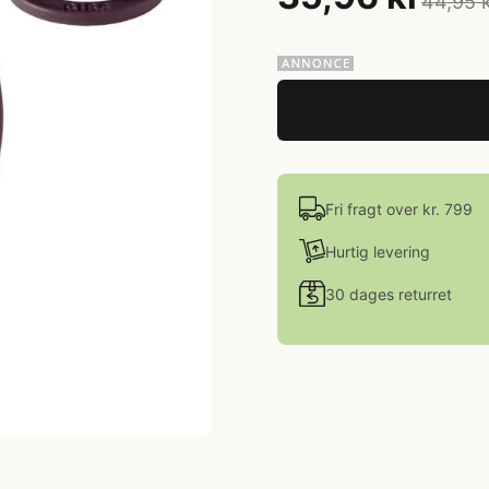
44,95 
Fri fragt over kr. 799
Hurtig levering
30 dages returret