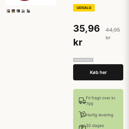
UDSALG
35,96
44,95
kr
kr
Køb her
Fri fragt over kr.
799
Hurtig levering
30 dages