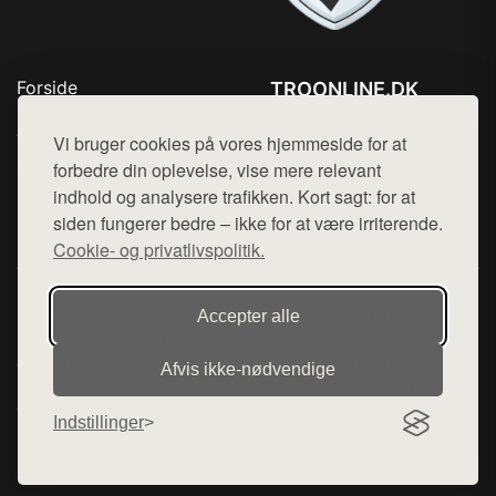
Forside
TROONLINE.DK
Produkter
Tlf. 78768672
Top Rabatter
Vi bruger cookies på vores hjemmeside for at
Mail:
hej@want.dk
Blog
forbedre din oplevelse, vise mere relevant
Kontakt
indhold og analysere trafikken. Kort sagt: for at
Cookie- og privatlivspolitik
siden fungerer bedre – ikke for at være irriterende.
Cookie- og privatlivspolitik.
Denne side er en del af want.dk, der udgiver en række
Accepter alle
hjemmesider med præsentation af forskellige produkter fra
diverse webshops. Der sælges ikke varer fra denne side - vi
Afvis ikke‑nødvendige
henviser til de shops, som sælger varen. Vi har heller ikke
varerne på lager.
Indstillinger
© 2026 troonline.dk. Alle rettigheder forbeholdes.