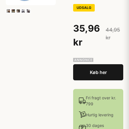
UDSALG
35,96
44,95
kr
kr
Køb her
Fri fragt over kr.
799
Hurtig levering
30 dages