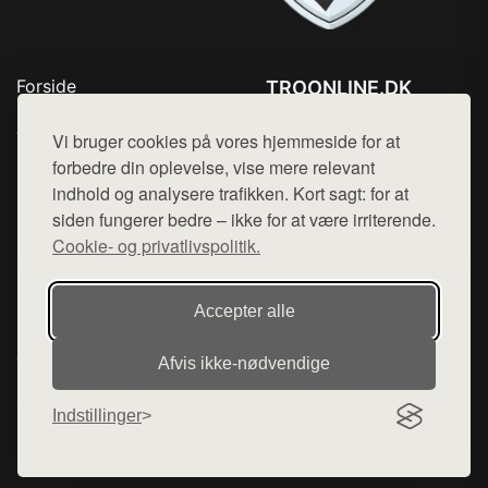
Forside
TROONLINE.DK
Produkter
Tlf. 78768672
Top Rabatter
Vi bruger cookies på vores hjemmeside for at
Mail:
hej@want.dk
Blog
forbedre din oplevelse, vise mere relevant
Kontakt
indhold og analysere trafikken. Kort sagt: for at
Cookie- og privatlivspolitik
siden fungerer bedre – ikke for at være irriterende.
Cookie- og privatlivspolitik.
Denne side er en del af want.dk, der udgiver en række
Accepter alle
hjemmesider med præsentation af forskellige produkter fra
diverse webshops. Der sælges ikke varer fra denne side - vi
Afvis ikke‑nødvendige
henviser til de shops, som sælger varen. Vi har heller ikke
varerne på lager.
Indstillinger
© 2026 troonline.dk. Alle rettigheder forbeholdes.