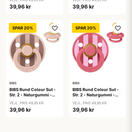
Blue/Dusty Blue
Pink/Coral
39,96 kr
39,96 kr
SPAR 20%
SPAR 20%
BIBS
BIBS
BIBS Rund Colour Sut -
BIBS Rund Colour Sut -
Str. 2 - Naturgummi -
Str. 2 - Naturgummi -
Block Studio -
Block Studio -
VEJL. PRIS 49,95 KR
VEJL. PRIS 49,95 KR
Blush/Woodchuck
Coral/Baby Pink
39,96 kr
39,96 kr