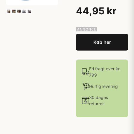
44,95 kr
Køb her
Fri fragt over kr.
799
Hurtig levering
30 dages
returret