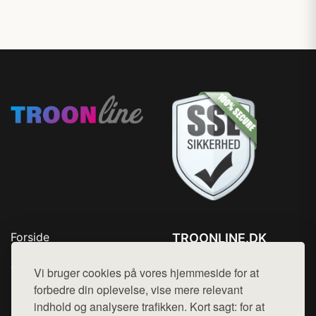
Forside
TROONLINE.DK
Produkter
Tlf. 78768672
Top Rabatter
Vi bruger cookies på vores hjemmeside for at
Mail:
hej@want.dk
Blog
forbedre din oplevelse, vise mere relevant
Kontakt
indhold og analysere trafikken. Kort sagt: for at
Cookie- og privatlivspolitik