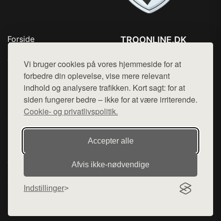
Forside
TROONLINE.DK
Produkter
Tlf. 78768672
Top Rabatter
Vi bruger cookies på vores hjemmeside for at
Mail:
hej@want.dk
Blog
forbedre din oplevelse, vise mere relevant
Kontakt
indhold og analysere trafikken. Kort sagt: for at
Cookie- og privatlivspolitik
siden fungerer bedre – ikke for at være irriterende.
Cookie- og privatlivspolitik.
Denne side er en del af want.dk, der udgiver en række
Accepter alle
hjemmesider med præsentation af forskellige produkter fra
diverse webshops. Der sælges ikke varer fra denne side - vi
Afvis ikke‑nødvendige
henviser til de shops, som sælger varen. Vi har heller ikke
varerne på lager.
Indstillinger
© 2026 troonline.dk. Alle rettigheder forbeholdes.