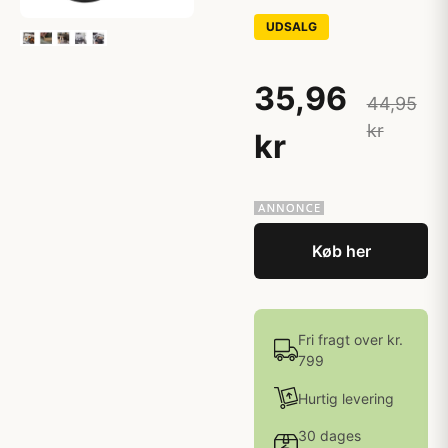
UDSALG
35,96
44,95
kr
kr
Køb her
Fri fragt over kr.
799
Hurtig levering
30 dages