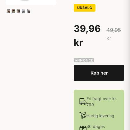
UDSALG
39,96
49,95
kr
kr
Køb her
Fri fragt over kr.
799
Hurtig levering
30 dages