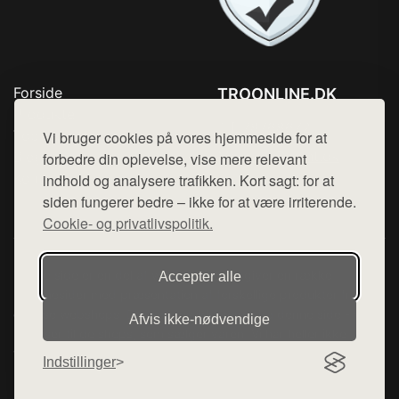
Forside
TROONLINE.DK
Produkter
Tlf. 78768672
Top Rabatter
Vi bruger cookies på vores hjemmeside for at
Mail:
hej@want.dk
Blog
forbedre din oplevelse, vise mere relevant
Kontakt
indhold og analysere trafikken. Kort sagt: for at
Cookie- og privatlivspolitik
siden fungerer bedre – ikke for at være irriterende.
Cookie- og privatlivspolitik.
Denne side er en del af want.dk, der udgiver en række
Accepter alle
hjemmesider med præsentation af forskellige produkter fra
diverse webshops. Der sælges ikke varer fra denne side - vi
Afvis ikke‑nødvendige
henviser til de shops, som sælger varen. Vi har heller ikke
varerne på lager.
Indstillinger
© 2026 troonline.dk. Alle rettigheder forbeholdes.