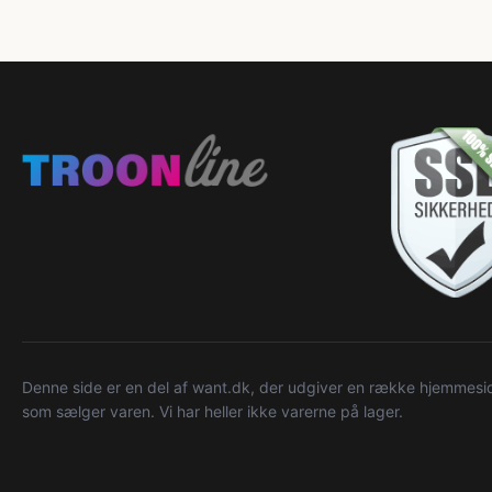
Denne side er en del af want.dk, der udgiver en række hjemmeside
som sælger varen. Vi har heller ikke varerne på lager.