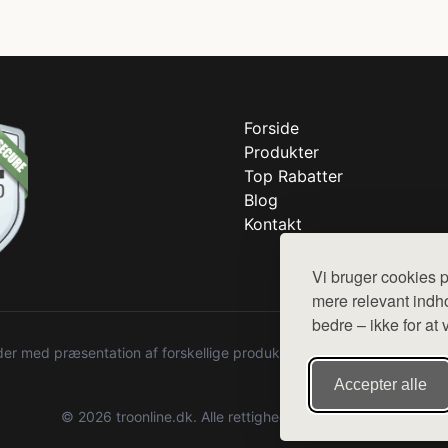
Forside
Produkter
Top Rabatter
Blog
Kontakt
Vi bruger cookies p
mere relevant indho
bedre – ikke for at 
r med præsentation af forskellige produkter fra diverse webshops. De
Accepter alle
© 2026 troonline.dk. Alle rettigheder forbeholdes.