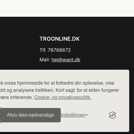
TROONLINE.DK
Tlf. 78768672
Mail:
hej@want.dk
Cookie- og privatlivspolitik
å vores hjemmeside for at forbedre din oplevelse, vise
ld og analysere trafikken. Kort sagt: for at siden fungerer
være irriterende.
Cookie- og privatlivspolitik.
r sælges ikke varer fra denne side - vi henviser til de shops,
Afvis ikke‑nødvendige
Indstillinger