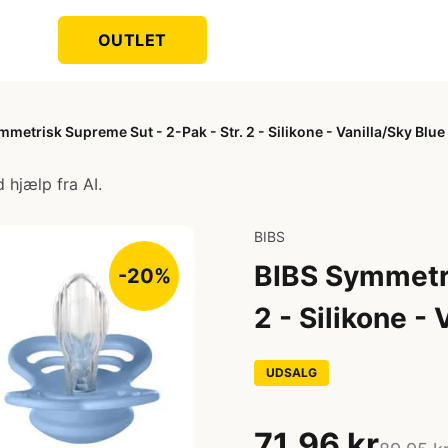
OUTLET
metrisk Supreme Sut - 2-Pak - Str. 2 - Silikone - Vanilla/Sky Blue
 hjælp fra AI.
BIBS
BIBS Symmetri
-20%
2 - Silikone -
UDSALG
71,96 kr