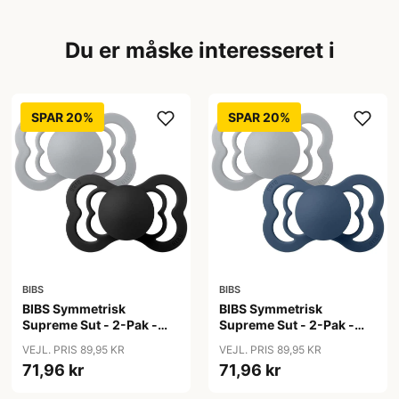
Du er måske interesseret i
SPAR 20%
SPAR 20%
BIBS
BIBS
BIBS Symmetrisk
BIBS Symmetrisk
Supreme Sut - 2-Pak -
Supreme Sut - 2-Pak -
Str. 2 - Silikone -
Str. 2 - Silikone -
VEJL. PRIS 89,95 KR
VEJL. PRIS 89,95 KR
Cloud/Black
Cloud/Steel Blue
71,96 kr
71,96 kr