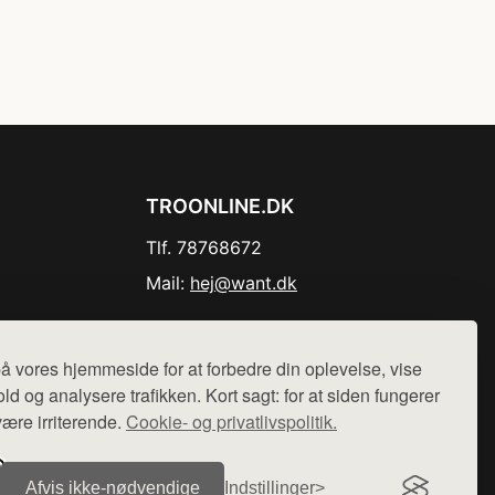
TROONLINE.DK
Tlf. 78768672
Mail:
hej@want.dk
Cookie- og privatlivspolitik
å vores hjemmeside for at forbedre din oplevelse, vise
ld og analysere trafikken. Kort sagt: for at siden fungerer
være irriterende.
Cookie- og privatlivspolitik.
r sælges ikke varer fra denne side - vi henviser til de shops,
Afvis ikke‑nødvendige
Indstillinger