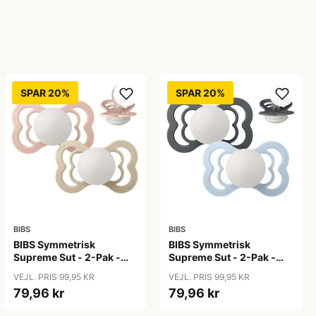
SPAR 20%
SPAR 20%
BIBS
BIBS
BIBS Symmetrisk
BIBS Symmetrisk
Supreme Sut - 2-Pak -
Supreme Sut - 2-Pak -
Str. 2 - Silikone - GLOW -
Str. 2 - Silikone - GLOW -
VEJL. PRIS 99,95 KR
VEJL. PRIS 99,95 KR
Blush/Vanilla
Iron/Baby Blue
79,96 kr
79,96 kr