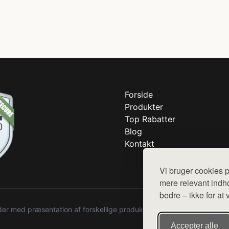
Forside
Produkter
Top Rabatter
Blog
Kontakt
Vi bruger cookies p
mere relevant indho
bedre – ikke for at 
r med præsentation af forskellige produkter fra diverse webshops. De
Accepter alle