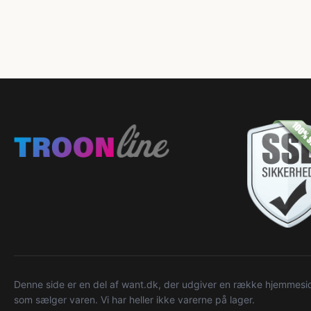
Denne side er en del af want.dk, der udgiver en række hjemmeside
som sælger varen. Vi har heller ikke varerne på lager.