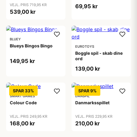
VEJL. PRIS 719,95 KR
69,95 kr
539,00 kr
BLUEY
Blueys Bingos Bingo
EUROTOYS
Boggle spil - skab dine
ord
149,95 kr
139,00 kr
SPAR 33%
SPAR 9%
SMART GAMES
DANSPIL
Colour Code
Danmarksspillet
VEJL. PRIS 249,95 KR
VEJL. PRIS 229,95 KR
168,00 kr
210,00 kr