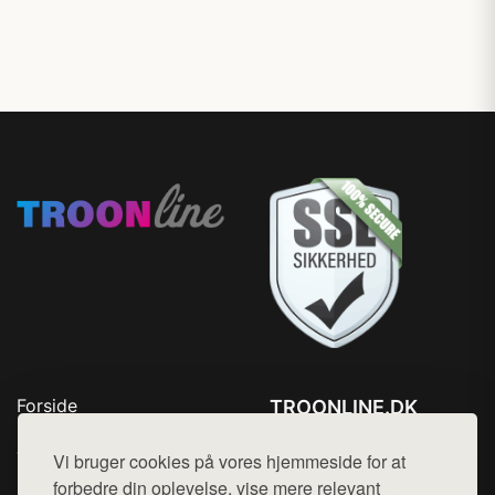
Forside
TROONLINE.DK
Produkter
Tlf. 78768672
Top Rabatter
Vi bruger cookies på vores hjemmeside for at
Mail:
hej@want.dk
Blog
forbedre din oplevelse, vise mere relevant