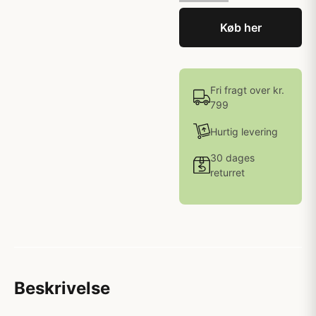
Køb her
Fri fragt over kr.
799
Hurtig levering
30 dages
returret
Beskrivelse