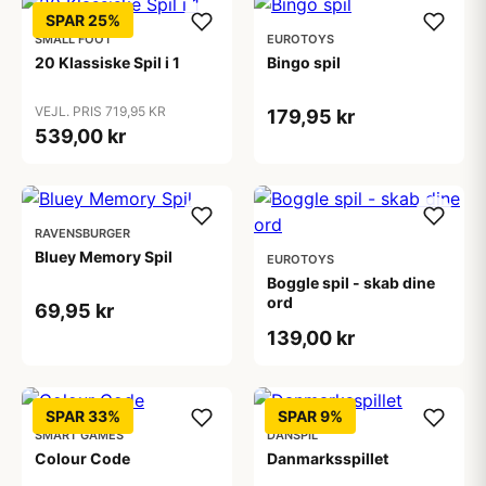
SPAR 25%
SMALL FOOT
EUROTOYS
20 Klassiske Spil i 1
Bingo spil
VEJL. PRIS 719,95 KR
179,95 kr
539,00 kr
RAVENSBURGER
Bluey Memory Spil
EUROTOYS
Boggle spil - skab dine
ord
69,95 kr
139,00 kr
SPAR 33%
SPAR 9%
SMART GAMES
DANSPIL
Colour Code
Danmarksspillet