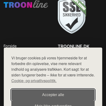
Forside
TROONLINE.DK
Produkter
Tlf. 78768672
Top Rabatter
Vi bruger cookies på vores hjemmeside for at
Mail:
hej@want.dk
Blog
forbedre din oplevelse, vise mere relevant
Kontakt
indhold og analysere trafikken. Kort sagt: for at
Cookie- og privatlivspolitik
siden fungerer bedre – ikke for at være irriterende.
Cookie- og privatlivspolitik.
Denne side er en del af want.dk, der udgiver en række
Accepter alle
hjemmesider med præsentation af forskellige produkter fra
diverse webshops. Der sælges ikke varer fra denne side - vi