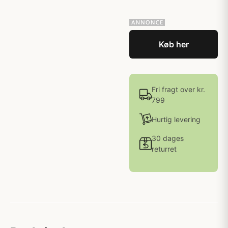
Køb her
Fri fragt over kr.
799
Hurtig levering
30 dages
returret