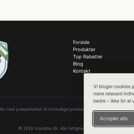
Forside
Produkter
Top Rabatter
Blog
Kontakt
Vi bruger cookies p
mere relevant indho
bedre – ikke for at 
r med præsentation af forskellige produkter fra diverse webshops. De
Accepter alle
© 2026 troonline.dk. Alle rettigheder forbeholdes.