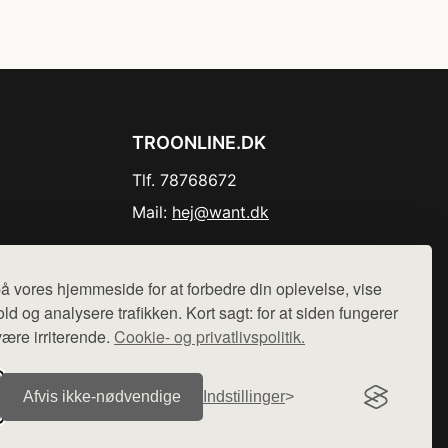
TROONLINE.DK
Tlf. 78768672
Mail:
hej@want.dk
Cookie- og privatlivspolitik
å vores hjemmeside for at forbedre din oplevelse, vise
ld og analysere trafikken. Kort sagt: for at siden fungerer
være irriterende.
Cookie- og privatlivspolitik.
r sælges ikke varer fra denne side - vi henviser til de shops,
Afvis ikke‑nødvendige
Indstillinger