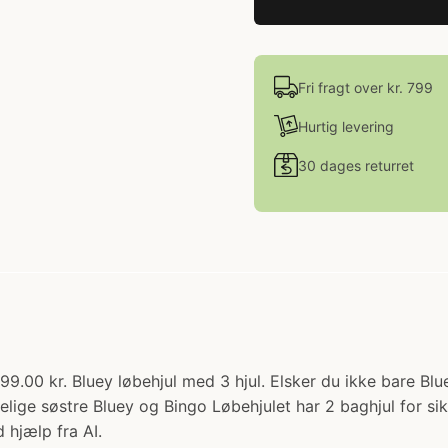
Fri fragt over kr. 799
Hurtig levering
30 dages returret
: 299.00 kr. Bluey løbehjul med 3 hjul. Elsker du ikke bare 
lige søstre Bluey og Bingo Løbehjulet har 2 baghjul for sik
 hjælp fra AI.