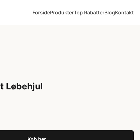
Forside
Produkter
Top Rabatter
Blog
Kontakt
t Løbehjul
Køb her