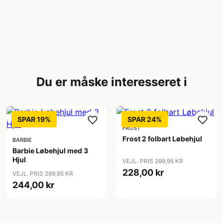
Du er måske interesseret i
SPAR 19%
SPAR 24%
FROST
Frost 2 folbart Løbehjul
BARBIE
Barbie Løbehjul med 3
Hjul
VEJL. PRIS 299,95 KR
228,00 kr
VEJL. PRIS 299,95 KR
244,00 kr