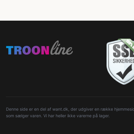
Denne side er en del af want.dk, der udgiver en række hjemmeside
som sælger varen. Vi har heller ikke varerne på lager.