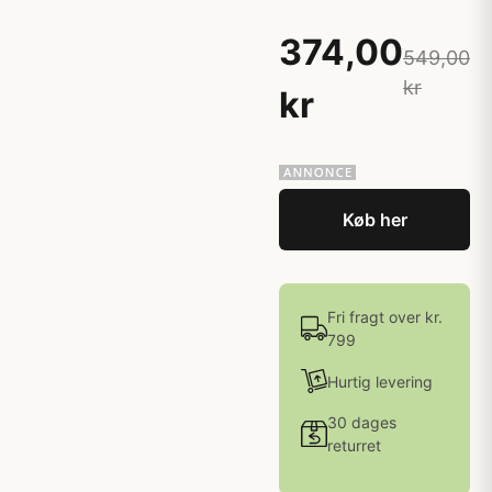
374,00
549,00
kr
kr
Køb her
Fri fragt over kr.
799
Hurtig levering
30 dages
returret