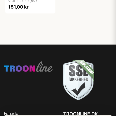
VEJL. PRIS 199,95 KR
151,00 kr
Forside
TROONLINE.DK