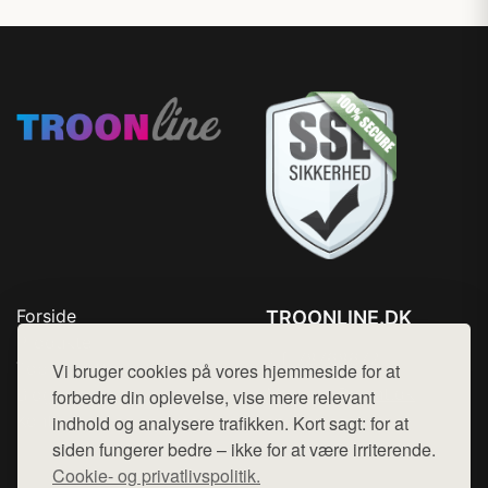
Forside
TROONLINE.DK
Produkter
Tlf. 78768672
Top Rabatter
Vi bruger cookies på vores hjemmeside for at
Mail:
hej@want.dk
Blog
forbedre din oplevelse, vise mere relevant
Kontakt
indhold og analysere trafikken. Kort sagt: for at
Cookie- og privatlivspolitik
siden fungerer bedre – ikke for at være irriterende.
Cookie- og privatlivspolitik.