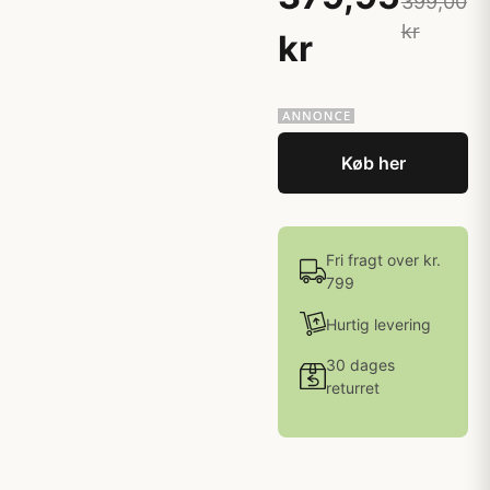
399,00
kr
kr
Køb her
Fri fragt over kr.
799
Hurtig levering
30 dages
returret