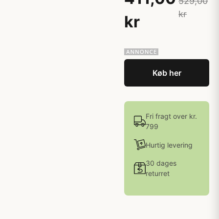
529,00
kr
kr
Køb her
Fri fragt over kr.
799
Hurtig levering
30 dages
returret