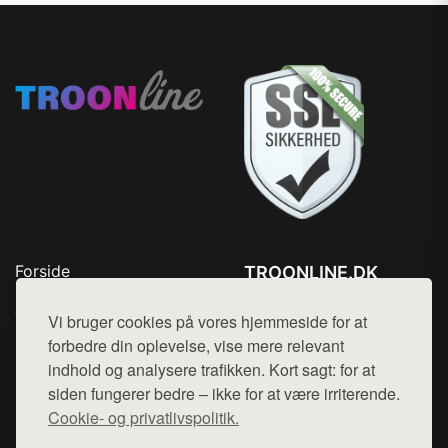
Forside
TROONLINE.DK
Produkter
Tlf. 78768672
Top Rabatter
Vi bruger cookies på vores hjemmeside for at
Mail:
hej@want.dk
Blog
forbedre din oplevelse, vise mere relevant
Kontakt
indhold og analysere trafikken. Kort sagt: for at
Cookie- og privatlivspolitik
siden fungerer bedre – ikke for at være irriterende.
Cookie- og privatlivspolitik.