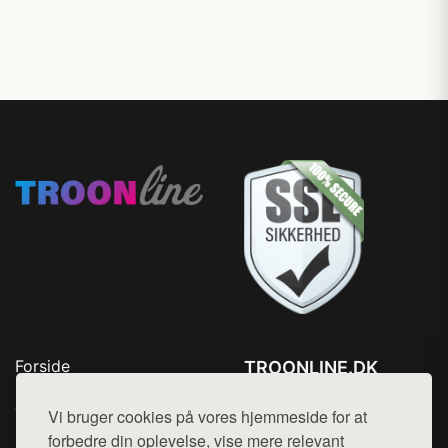
Forside
TROONLINE.DK
Produkter
Tlf. 78768672
Top Rabatter
Vi bruger cookies på vores hjemmeside for at
Mail:
hej@want.dk
Blog
forbedre din oplevelse, vise mere relevant