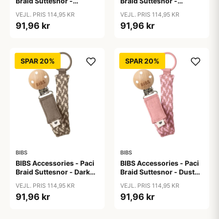
Braid Suttesnor -
Braid Suttesnor -
Cloud/Iron
Cornflower/Dusty Blue
VEJL. PRIS 114,95 KR
VEJL. PRIS 114,95 KR
91,96 kr
91,96 kr
SPAR 20%
SPAR 20%
BIBS
BIBS
BIBS Accessories - Paci
BIBS Accessories - Paci
Braid Suttesnor - Dark
Braid Suttesnor - Dusty
Oak/Vanilla
Pink/Baby Pink
VEJL. PRIS 114,95 KR
VEJL. PRIS 114,95 KR
91,96 kr
91,96 kr