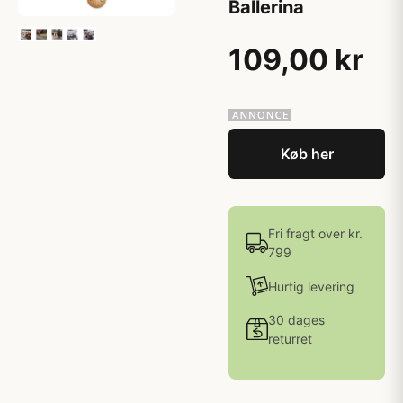
Ballerina
109,00 kr
Køb her
Fri fragt over kr.
799
Hurtig levering
30 dages
returret