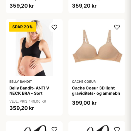
359,20 kr
359,20 kr
SPAR 20%
BELLY BANDIT
CACHE COEUR
Belly Bandit- ANTI V
Cache Coeur 3D light
NECK BRA - Sort
graviditets- og ammebh
VEJL. PRIS 449,00 KR
399,00 kr
359,20 kr