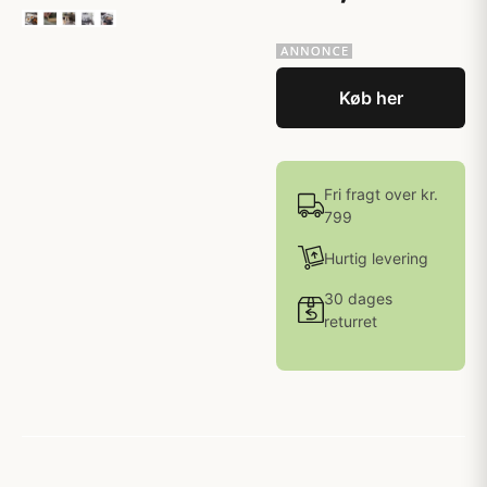
Køb her
Fri fragt over kr.
799
Hurtig levering
30 dages
returret