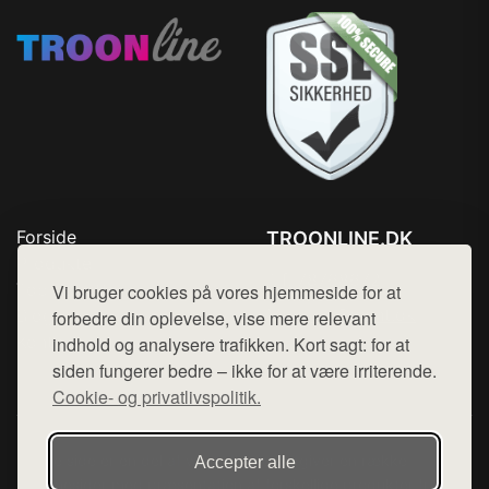
Forside
TROONLINE.DK
Produkter
Tlf. 78768672
Top Rabatter
Vi bruger cookies på vores hjemmeside for at
Mail:
hej@want.dk
Blog
forbedre din oplevelse, vise mere relevant
Kontakt
indhold og analysere trafikken. Kort sagt: for at
Cookie- og privatlivspolitik
siden fungerer bedre – ikke for at være irriterende.
Cookie- og privatlivspolitik.
Denne side er en del af want.dk, der udgiver en række
Accepter alle
hjemmesider med præsentation af forskellige produkter fra