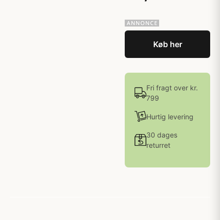
Køb her
Fri fragt over kr.
799
Hurtig levering
30 dages
returret