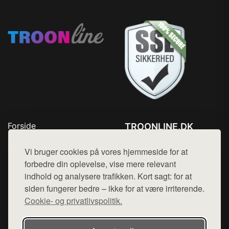
Forside
TROONLINE.DK
Produkter
Tlf. 78768672
Top Rabatter
Vi bruger cookies på vores hjemmeside for at
Mail:
hej@want.dk
Blog
forbedre din oplevelse, vise mere relevant
Kontakt
indhold og analysere trafikken. Kort sagt: for at
Cookie- og privatlivspolitik
siden fungerer bedre – ikke for at være irriterende.
Cookie- og privatlivspolitik.