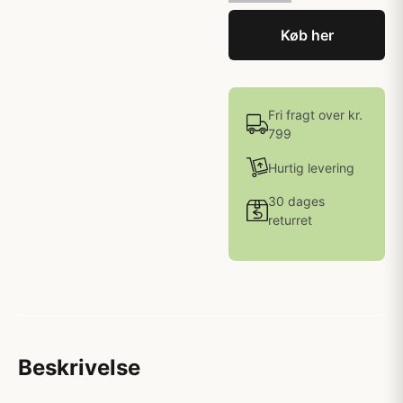
Køb her
Fri fragt over kr.
799
Hurtig levering
30 dages
returret
Beskrivelse