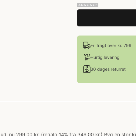
Fri fragt over kr. 799
Hurtig levering
30 dages returret
bud: nu 299.00 kr. (regalo 14% fra 349.00 kr.) Byg en stor k