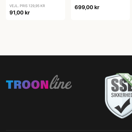
VEJL. PRIS 129,95 KR
699,00 kr
91,00 kr