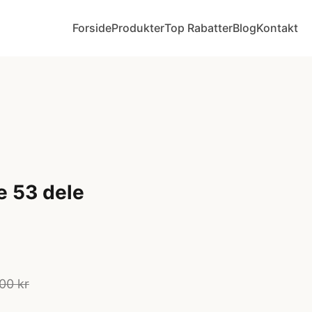
Forside
Produkter
Top Rabatter
Blog
Kontakt
e 53 dele
00 kr