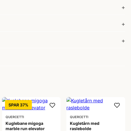
SPAR 37%
QUERCETTI
QUERCETTI
Kuglebane migoga
Kugletårn med
marble run elevator
raslebolde