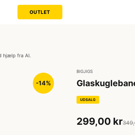
OUTLET
 hjælp fra AI.
BIGJIGS
Glaskugleban
-14%
UDSALG
299,00 kr
349,