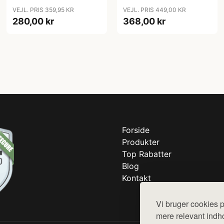
VEJL. PRIS 359,95 KR
VEJL. PRIS 449,00 KR
280,00 kr
368,00 kr
Forside
Produkter
Top Rabatter
Blog
Kontakt
Vi bruger cookies p
mere relevant indho