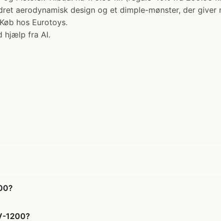
dret aerodynamisk design og et dimple-mønster, der giver m
 Køb hos Eurotoys.
 hjælp fra AI.
200?
IV-1200?