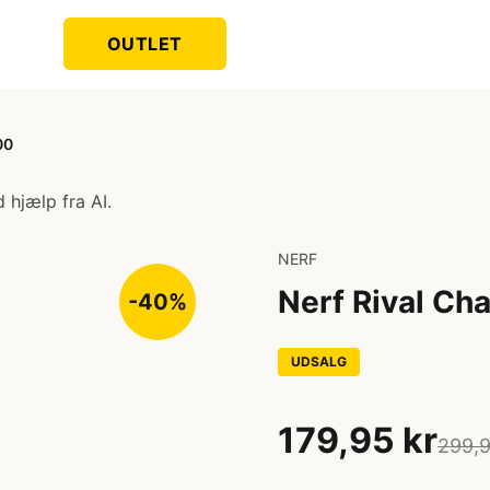
OUTLET
00
 hjælp fra AI.
NERF
Nerf Rival Ch
-40%
UDSALG
179,95 kr
299,9