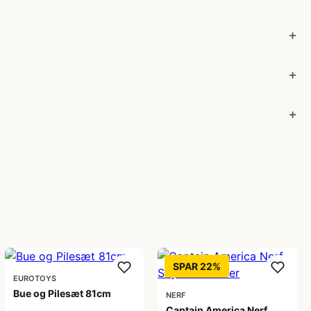
SPAR 22%
EUROTOYS
Bue og Pilesæt 81cm
NERF
Captain America Nerf