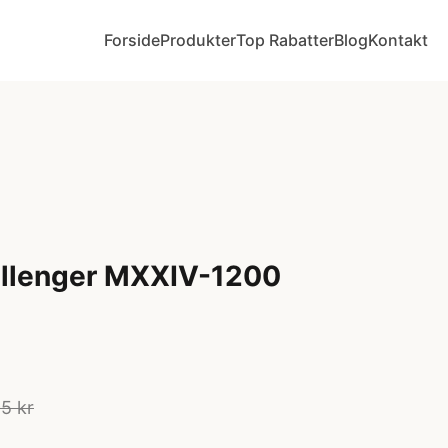
Forside
Produkter
Top Rabatter
Blog
Kontakt
allenger MXXIV-1200
5 kr