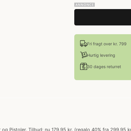
Fri fragt over kr. 799
Hurtig levering
30 dages returret
og Pistoler. Tilbud: nu 179.95 kr. (regalo 40% fra 299.95 k