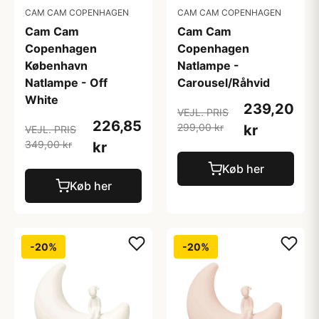
CAM CAM COPENHAGEN
CAM CAM COPENHAGEN
Cam Cam
Cam Cam
Copenhagen
Copenhagen
København
Natlampe -
Natlampe - Off
Carousel/Råhvid
White
239,20
VEJL. PRIS
226,85
299,00 kr
kr
VEJL. PRIS
349,00 kr
kr
Køb her
Køb her
-20%
-20%