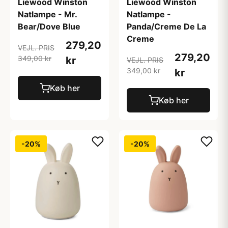
Liewood Winston
Liewood Winston
Natlampe - Mr.
Natlampe -
Bear/Dove Blue
Panda/Creme De La
Creme
279,20
VEJL. PRIS
279,20
349,00 kr
kr
VEJL. PRIS
349,00 kr
kr
Køb her
Køb her
-20%
-20%