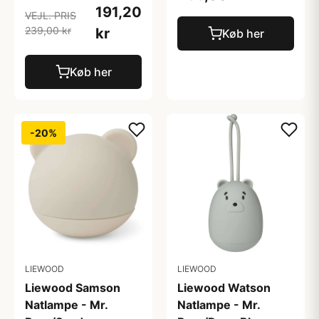
191,20
VEJL. PRIS
239,00 kr
kr
Køb her
Køb her
-20%
LIEWOOD
LIEWOOD
Liewood Samson
Liewood Watson
Natlampe - Mr.
Natlampe - Mr.