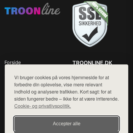
Forside
TROONLINE.DK
Produkter
Tlf. 78768672
Top Rabatter
Vi bruger cookies på vores hjemmeside for at
Mail:
hej@want.dk
Blog
forbedre din oplevelse, vise mere relevant
Kontakt
indhold og analysere trafikken. Kort sagt: for at
Cookie- og privatlivspolitik
siden fungerer bedre – ikke for at være irriterende.
Cookie- og privatlivspolitik.
Denne side er en del af want.dk, der udgiver en række
Accepter alle
hjemmesider med præsentation af forskellige produkter fra