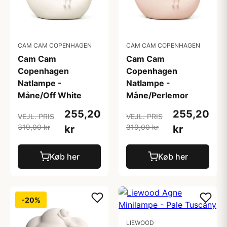
CAM CAM COPENHAGEN
CAM CAM COPENHAGEN
Cam Cam
Cam Cam
Copenhagen
Copenhagen
Natlampe -
Natlampe -
Måne/Off White
Måne/Perlemor
255,20
255,20
VEJL. PRIS
VEJL. PRIS
319,00 kr
319,00 kr
kr
kr
Køb her
Køb her
-20%
LIEWOOD