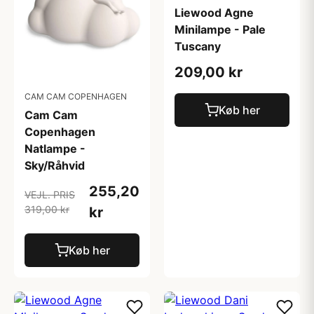
Liewood Agne
Minilampe - Pale
Tuscany
209,00 kr
CAM CAM COPENHAGEN
Køb her
Cam Cam
Copenhagen
Natlampe -
Sky/Råhvid
255,20
VEJL. PRIS
319,00 kr
kr
Køb her