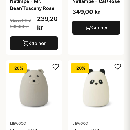
Natlmpe - Mr.
Natlampe - Cat/Rose
Bear/Tuscany Rose
349,00 kr
239,20
VEJL. PRIS
299,00 kr
kr
Køb her
Køb her
-20%
-20%
LIEWOOD
LIEWOOD