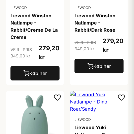
LIEWOOD
LIEWOOD
Liewood Winston
Liewood Winston
Natlampe -
Natlampe -
Rabbit/Creme De La
Rabbit/Dark Rose
Creme
279,20
VEJL. PRIS
279,20
349,00 kr
kr
VEJL. PRIS
349,00 kr
kr
Køb her
Køb her
LIEWOOD
Liewood Yuki