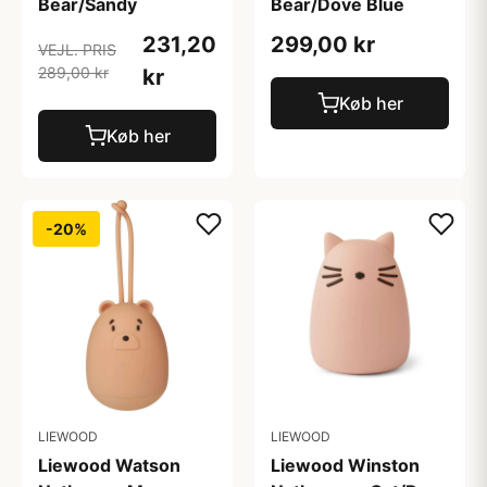
Bear/Sandy
Bear/Dove Blue
231,20
299,00 kr
VEJL. PRIS
289,00 kr
kr
Køb her
Køb her
-20%
LIEWOOD
LIEWOOD
Liewood Watson
Liewood Winston