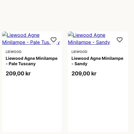
LIEWOOD
LIEWOOD
Liewood Agne Minilampe
Liewood Agne Minilampe
- Pale Tuscany
- Sandy
209,00 kr
209,00 kr