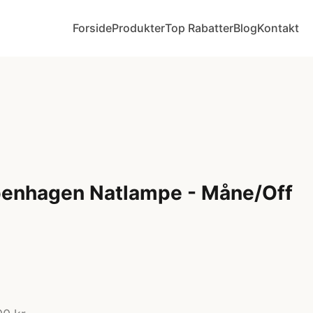
Forside
Produkter
Top Rabatter
Blog
Kontakt
nhagen Natlampe - Måne/Off