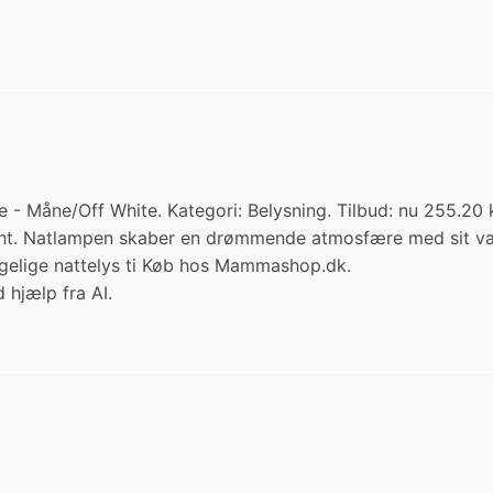
e/Off White. Kategori: Belysning. Tilbud: nu 255.20 kr
ht. Natlampen skaber en drømmende atmosfære med sit varme 
agelige nattelys ti Køb hos Mammashop.dk.
 hjælp fra AI.