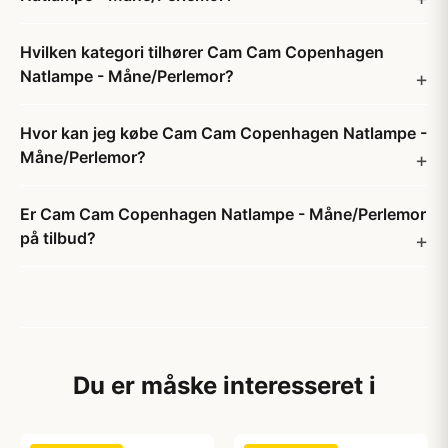
Hvilken kategori tilhører Cam Cam Copenhagen
Natlampe - Måne/Perlemor?
Hvor kan jeg købe Cam Cam Copenhagen Natlampe -
Måne/Perlemor?
Er Cam Cam Copenhagen Natlampe - Måne/Perlemor
på tilbud?
Du er måske interesseret i