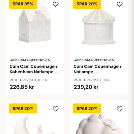
SPAR 35%
SPAR 20%
CAM CAM COPENHAGEN
CAM CAM COPENHAGEN
Cam Cam Copenhagen
Cam Cam Copenhagen
København Natlampe -
Natlampe -
Off White
Carousel/Råhvid
VEJL. PRIS 349,00 KR
VEJL. PRIS 299,00 KR
226,85 kr
239,20 kr
SPAR 20%
SPAR 20%