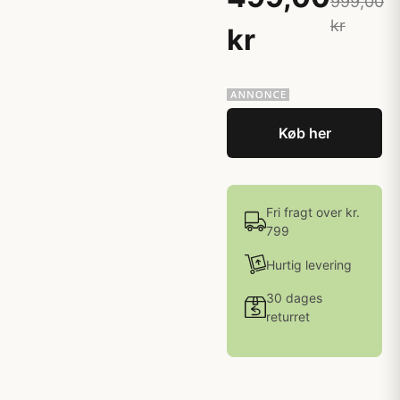
999,00
kr
kr
Køb her
Fri fragt over kr.
799
Hurtig levering
30 dages
returret