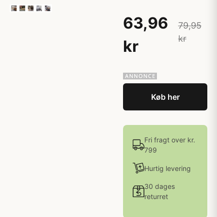
63,96
79,95
kr
kr
Køb her
Fri fragt over kr.
799
Hurtig levering
30 dages
returret