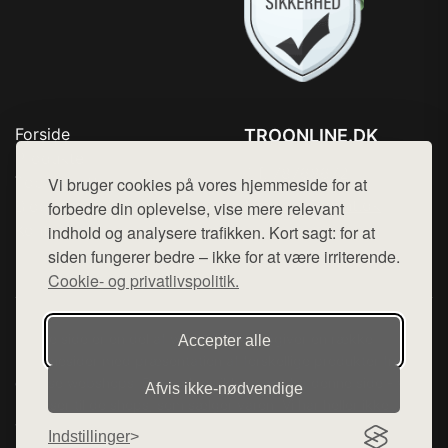
Forside
TROONLINE.DK
Produkter
Tlf. 78768672
Top Rabatter
Vi bruger cookies på vores hjemmeside for at
Mail:
hej@want.dk
Blog
forbedre din oplevelse, vise mere relevant
Kontakt
indhold og analysere trafikken. Kort sagt: for at
Cookie- og privatlivspolitik
siden fungerer bedre – ikke for at være irriterende.
Cookie- og privatlivspolitik.
Denne side er en del af want.dk, der udgiver en række
Accepter alle
hjemmesider med præsentation af forskellige produkter fra
diverse webshops. Der sælges ikke varer fra denne side - vi
Afvis ikke‑nødvendige
henviser til de shops, som sælger varen. Vi har heller ikke
varerne på lager.
Indstillinger