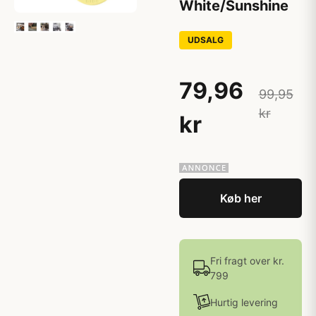
White/Sunshine
UDSALG
79,96
99,95
kr
kr
Køb her
Fri fragt over kr.
799
Hurtig levering