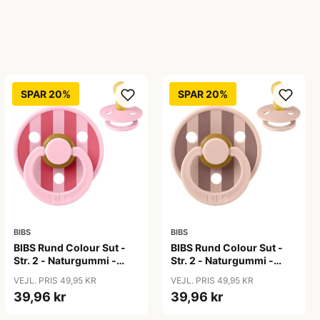
SPAR 20%
SPAR 20%
BIBS
BIBS
BIBS Rund Colour Sut -
BIBS Rund Colour Sut -
Str. 2 - Naturgummi -
Str. 2 - Naturgummi -
Block Studio - Baby
Block Studio -
VEJL. PRIS 49,95 KR
VEJL. PRIS 49,95 KR
Pink/Coral
Blush/Woodchuck
39,96 kr
39,96 kr