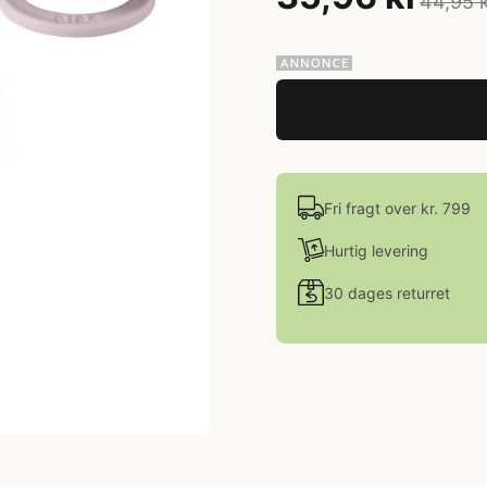
44,95 
Fri fragt over kr. 799
Hurtig levering
30 dages returret