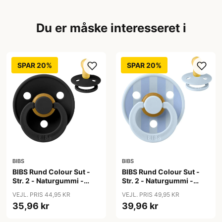
Du er måske interesseret i
SPAR 20%
SPAR 20%
BIBS
BIBS
BIBS Rund Colour Sut -
BIBS Rund Colour Sut -
Str. 2 - Naturgummi -
Str. 2 - Naturgummi -
Black
Block Studio - Baby
VEJL. PRIS 44,95 KR
VEJL. PRIS 49,95 KR
Blue/Dusty Blue
35,96 kr
39,96 kr