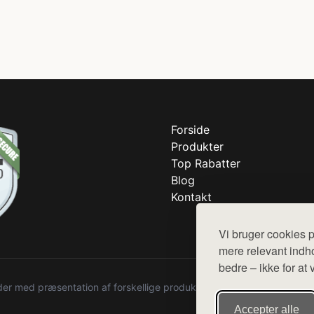
Forside
Produkter
Top Rabatter
Blog
Kontakt
Vi bruger cookies p
mere relevant indho
bedre – ikke for at 
r med præsentation af forskellige produkter fra diverse webshops. De
Accepter alle