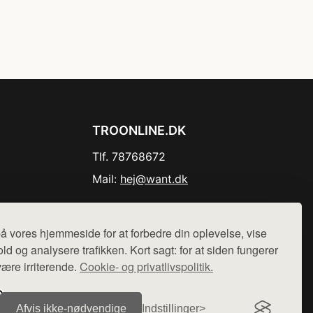
TROONLINE.DK
Tlf. 78768672
Mail:
hej@want.dk
Cookie- og privatlivspolitik
å vores hjemmeside for at forbedre din oplevelse, vise
ld og analysere trafikken. Kort sagt: for at siden fungerer
være irriterende.
Cookie- og privatlivspolitik.
r sælges ikke varer fra denne side - vi henviser til de shops,
Afvis ikke‑nødvendige
Indstillinger