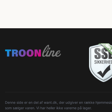
Denne side er en del af want.dk, der udgiver en række hjemmeside
som sælger varen. Vi har heller ikke varerne på lager.