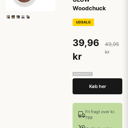
Woodchuck
UDSALG
39,96
49,95
kr
kr
Køb her
Fri fragt over kr.
799